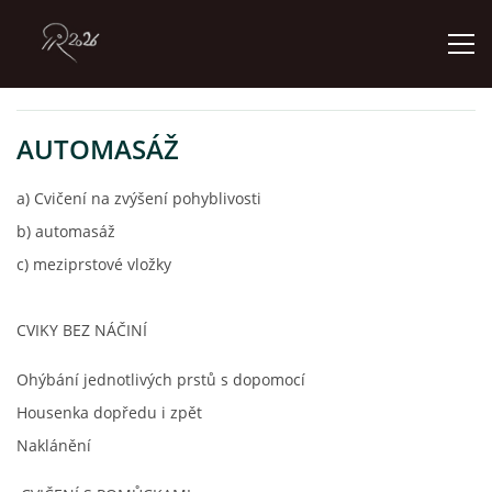
ÚVOD
AUTOMASÁŽ
a) Cvičení na zvýšení pohyblivosti
GALERIE
b) automasáž
c) meziprstové vložky
KONTAKT
CVIKY BEZ NÁČINÍ
© 2026 eStránky.cz
Ohýbání jednotlivých prstů s dopomocí
Housenka dopředu i zpět
Naklánění