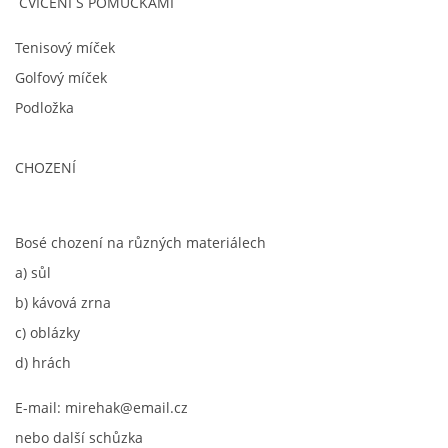
CVIČENÍ S POMŮCKAMI
Tenisový míček
Golfový míček
Podložka
CHOZENÍ
Bosé chození na různých materiálech
a) sůl
b) kávová zrna
c) oblázky
d) hrách
E-mail: mirehak@email.cz
nebo další schůzka