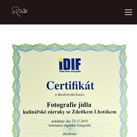
ÚVOD
GALERIE
KONTAKT
© 2026 eStránky.cz