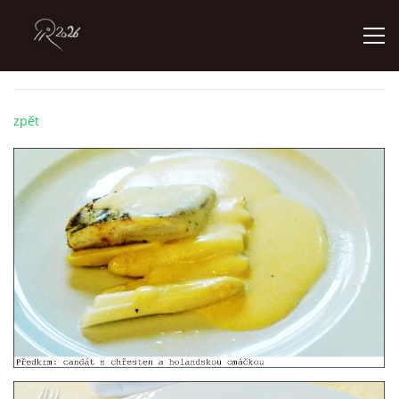
ÚVOD
zpět
GALERIE
KONTAKT
© 2026 eStránky.cz