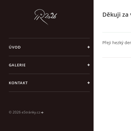
Děkuji za
Přeji hezký de
ÚVOD
GALERIE
KONTAKT
© 2026 eStránky.cz