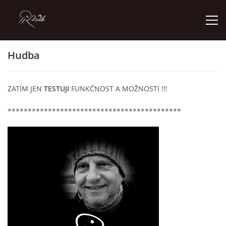
Hudba
ÚVOD
ZATÍM JEN
TESTUJI
FUNKČNOST A MOŽNOSTI !!!
GALERIE
*******************************************
KONTAKT
© 2026 eStránky.cz