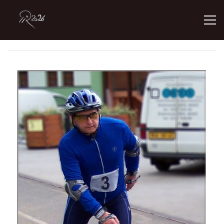
ÚVOD
GALERIE
KONTAKT
© 2026 eStránky.cz