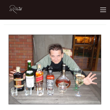
ÚVOD
GALERIE
KONTAKT
© 2026 eStránky.cz