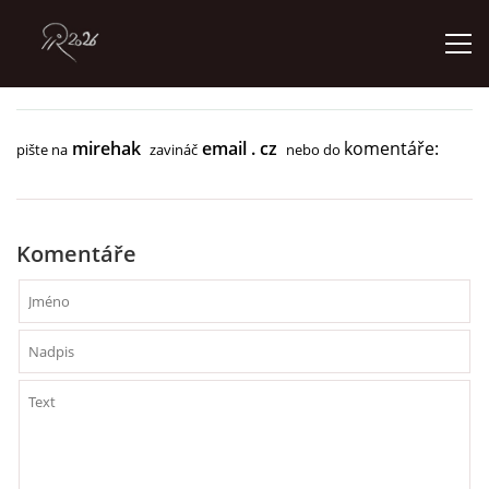
ÚVOD
mirehak
email . cz
komentáře:
pište na
zavináč
nebo do
GALERIE
Komentáře
KONTAKT
© 2026 eStránky.cz