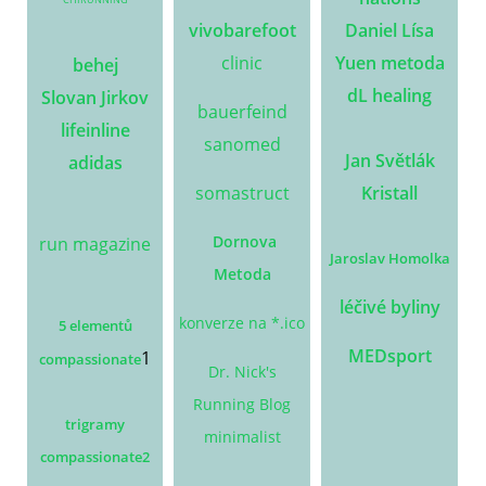
vivobarefoot
Daniel Lísa
clinic
Yuen metoda
behej
dL healing
Slovan Jirkov
bauerfeind
lifeinline
sanomed
Jan Světlák
adidas
somastruct
Kristall
Dornova
run magazine
Jaroslav Homolka
M
etoda
léčivé byliny
konverze na *.ico
5 elementů
MEDsport
1
compassionate
Dr. Nick's
Running Blog
trigramy
minimalist
compassionate2