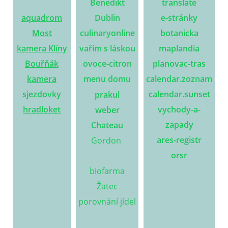
Benedikt
translate
aquadrom
Dublin
e-stránky
Most
culinaryonline
botanicka
kamera Klíny
vařím s láskou
maplandia
Bouřňák
ovoce-citron
planovac-tras
kamera
menu domu
calendar.zoznam
sjezdovky
calendar.sunset
prakul
hradloket
vychody-a-
weber
zapady
Chateau
ares-registr
Gordon
orsr
biofarma
Žatec
porovnání jídel