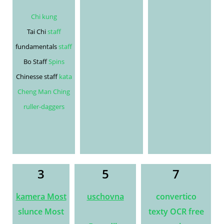
Chi kung
Tai Chi
staff
fundamentals
staff
Bo Staff
Spins
Chinesse staff
kata
Cheng Man Ching
ruller-daggers
3
5
7
kamera Most
uschovna
convertico
slunce Most
texty OCR free