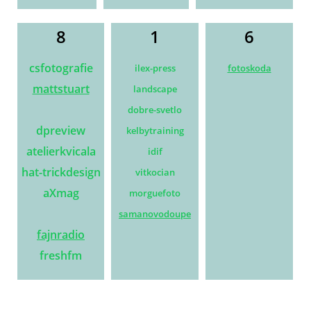
8
1
6
csfotografie
ilex
-press
fotoskoda
mattstuart
landscape
dobre-svetlo
dpreview
kelbytraining
atelierkvicala
idif
hat-trickdesign
vitkocian
aXmag
morguefoto
samanovodoupe
fajnradio
freshfm