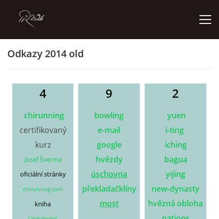
Odkazy 2014 old
ÚVOD
GALERIE
4
9
2
chirunning
bowling
yuen
KONTAKT
certifikovaný
e-mail
i-ting
kurz
google
iching
hvězdy
bagua
Josef Šverma
© 2026 eStránky.cz
úschovna
yijing
oficiální stránky
překladač
klíny
new-dynasty
chirunning.com
most
hvězná obloha
kniha
nations
CHIRUNNING