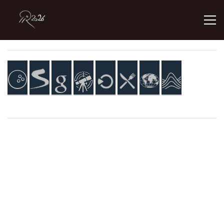
ÚVOD
GALERIE
KONTAKT
© 2026 eStránky.cz