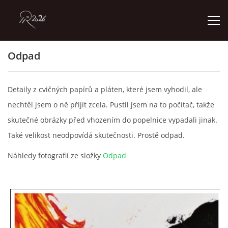
Odpad
ÚVOD
Detaily z cvičných papírů a pláten, které jsem vyhodil, ale
GALERIE
nechtěl jsem o ně přijít zcela. Pustil jsem na to počítač, takže
skutečné obrázky před vhozením do popelnice vypadali jinak.
KONTAKT
Také velikost neodpovídá skutečnosti. Prostě odpad.
Náhledy fotografií ze složky
Odpad
© 2026 eStránky.cz