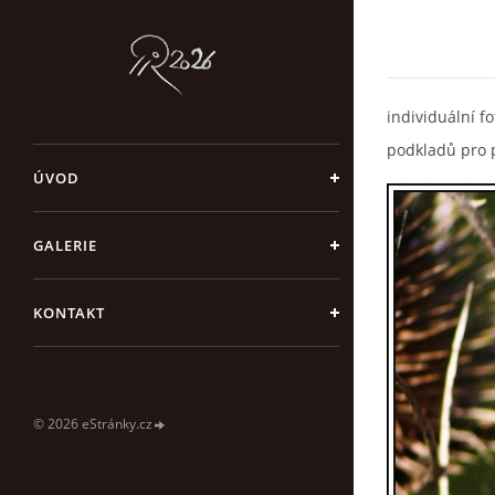
individuální fo
podkladů pro p
ÚVOD
GALERIE
KONTAKT
© 2026 eStránky.cz