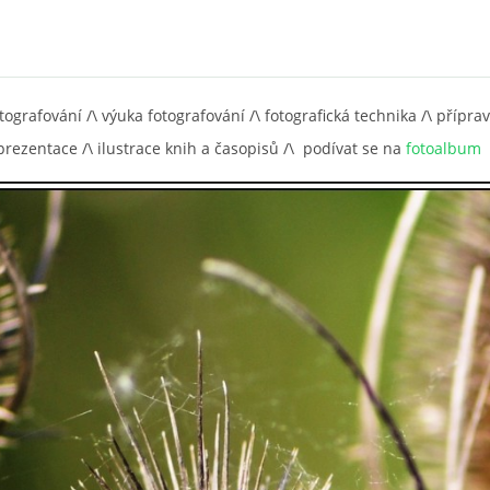
tografování /\ výuka fotografování /\ fotografická technika /\ přípra
rezentace /\ ilustrace knih a časopisů /\ podívat se na
fotoalbum