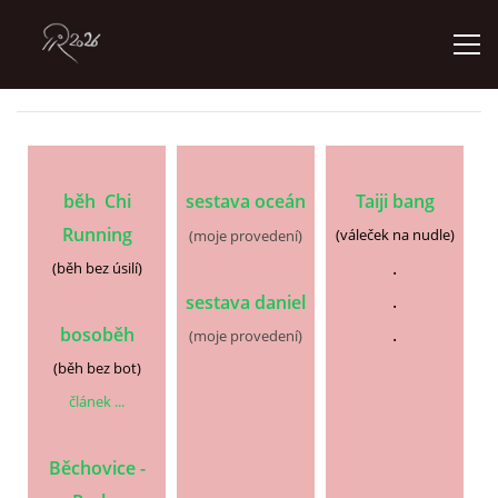
ÚVOD
běh Chi
sestava oceán
Taiji
bang
GALERIE
Running
(váleček na nudle)
(moje provedení)
.
(běh bez úsilí)
KONTAKT
.
sestava daniel
bosoběh
.
(moje provedení)
(běh bez bot)
© 2026 eStránky.cz
článek ...
Běchovice -