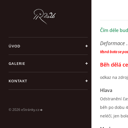
Čím déle bu
Deformace .
ÚVOD
těsná bota se pos
GALERIE
Běh dělá ce
odkaz na zdroj
KONTAKT
Hlava
Odstranění čas
běh po dobu 40
© 2026 eStránky.cz
neléčí, jen bo