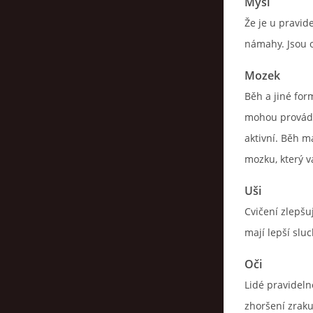
Mysl
Že je u pravid
námahy. Jsou o
Mozek
Běh a jiné form
mohou provádět
aktivní. Běh m
mozku, který 
Uši
Cvičení zlepšu
mají lepší sluc
Oči
Lidé pravidelně
zhoršení zraku,