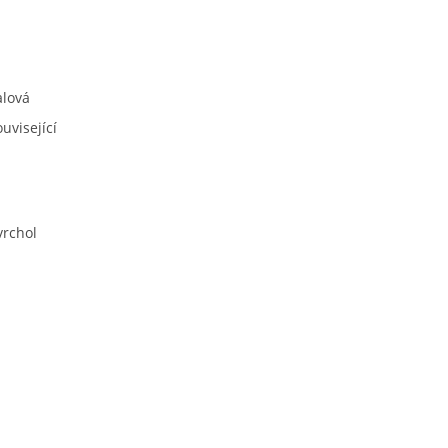
alová
uvisející
vrchol