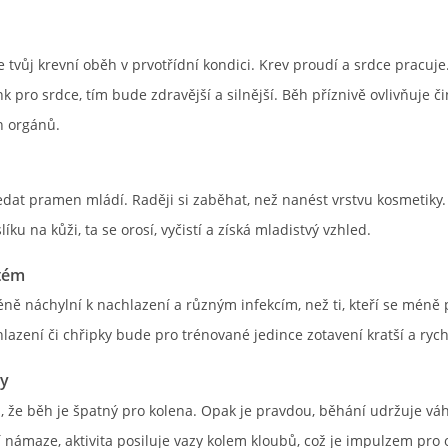
 tvůj krevní oběh v prvotřídní kondici. Krev proudí a srdce pracuje.
nk pro srdce, tím bude zdravější a silnější. Běh příznivě ovlivňuje č
h orgánů.
dat pramen mládí. Raději si zaběhat, než nanést vrstvu kosmetiky.
líku na kůži, ta se orosí, vyčistí a získá mladistvý vzhled.
stém
méně náchylní k nachlazení a různým infekcím, než ti, kteří se méně 
lazení či chřipky bude pro trénované jedince zotavení kratší a rychl
by
s, že běh je špatný pro kolena. Opak je pravdou, běhání udržuje váh
 námaze, aktivita posiluje vazy kolem kloubů, což je impulzem pro