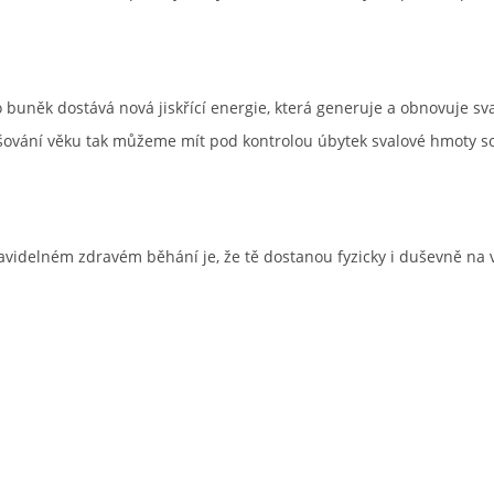
buněk dostává nová jiskřící energie, která generuje a obnovuje sv
yšování věku tak můžeme mít pod kontrolou úbytek svalové hmoty so
avidelném zdravém běhání je, že tě dostanou fyzicky i duševně na 