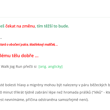
deš
čekat na změnu
, tím těžší to bude.
..
tará o vbočení palce, kladívkový malíček, ..
lému tělu dobře ...
 Walk Jog Run přečti si
[orig. anglicky]
té bolesti hlavy a migrény mohou být nalezeny v páru běžeckých bo
 minut třikrát týdně zabrání lépe než hromada prášků ("léků" - kt
lest nevnímáme, příčina odstraněna samozřejmě není).