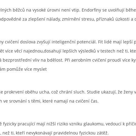
elných běžců na vysoké úrovni není vtip. Endorfiny se uvolňují běh
dpovědné za zlepšení nálady, zmírnění stresu, příznaků úzkosti a 
y cvičení doslova zvyšují inteligenční potenciál. Fit lidé mají lepší
 více věcí najednou,dosahují lepších výsledků v testech než ti, kte
á bezprostřední vliv na bdělost. Při aerobním cvičení proudí více ky
vám pomůže více myslet
je prokrvení oběhu ucha, což chrání sluch. Studie ukazují, že ženy v
h ve srovnání s těmi, které namají na cvičení čas.
 fyzicky pracující mají nižší riziko vzniku glaukomu, vedoucí k příč
 než ti, kteří nevykonávají pravidelnou fyzickou zátěž.