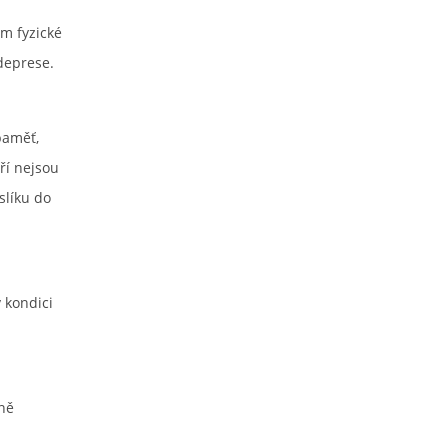
em fyzické
deprese.
 paměť,
ří nejsou
slíku do
 kondici
ině