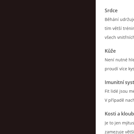
Srdce
Běhání udržuje
tím větší tréni
všech vnitřníc
Kůže
Není nutné hle
proudí více kys
Imunitní sy
Fit lidé jsou 
V případě nach
Kosti a klou
Je to jen mýtu
zamezuje větší