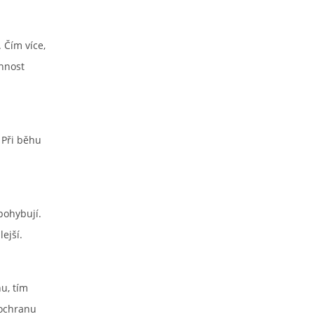
 Čím více,
innost
 Při běhu
pohybují.
ejší.
u, tím
 ochranu