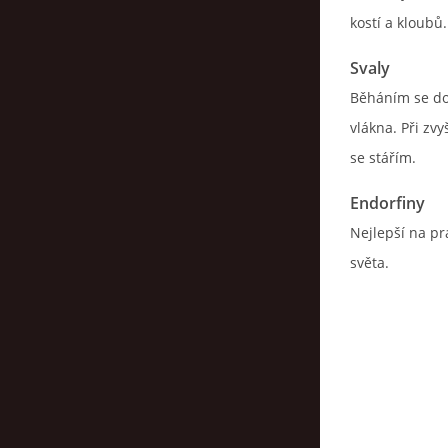
kostí a kloubů.
Svaly
Běháním se do 
vlákna. Při zv
se stářím.
Endorfiny
Nejlepší na pr
světa.