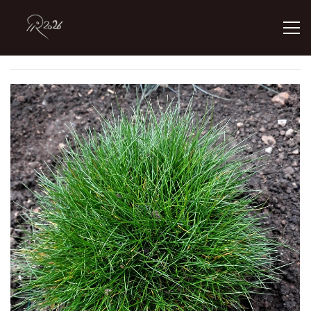
ÚVOD
GALERIE
KONTAKT
© 2026 eStránky.cz