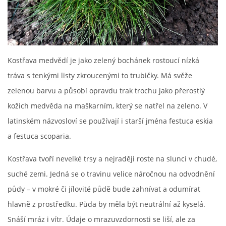
Kostřava medvědí je jako zelený bochánek rostoucí nízká
tráva s tenkými listy zkroucenými to trubičky. Má svěže
zelenou barvu a působí opravdu trak trochu jako přerostlý
kožich medvěda na maškarním, který se natřel na zeleno. V
latinském názvosloví se používají i starší jména festuca eskia
a festuca scoparia.
Kostřava tvoří nevelké trsy a nejraději roste na slunci v chudé,
suché zemi. Jedná se o travinu velice náročnou na odvodnění
půdy – v mokré či jílovité půdě bude zahnívat a odumírat
hlavně z prostředku. Půda by měla být neutrální až kyselá.
Snáší mráz i vítr. Údaje o mrazuvzdornosti se liší, ale za