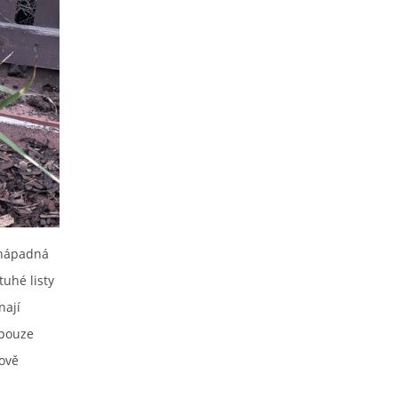
 nápadná
tuhé listy
nají
 pouze
ově