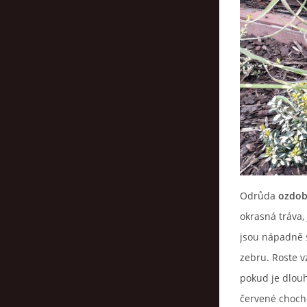
Odrůda
ozdob
okrasná tráva,
jsou nápadně 
zebru. Roste v
pokud je dlou
červené choch