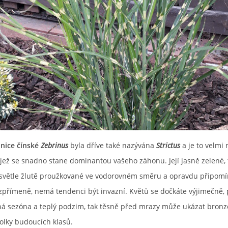
nice čínské
Zebrinus
byla dříve také nazývána
Strictus
a je to velmi
 jež se snadno stane dominantou vašeho záhonu. Její jasně zelené, 
světle žlutě proužkované ve vodorovném směru a opravdu připomí
zpřímeně, nemá tendenci být invazní. Květů se dočkáte výjimečně,
há sezóna a teplý podzim, tak těsně před mrazy může ukázat bronz
olky budoucích klasů.