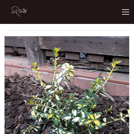
ÚVOD
GALERIE
KONTAKT
© 2026 eStránky.cz