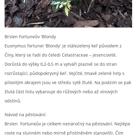
Brslen Fortuneův 'Blondy
Euonymus fortunei 'Blondy' je stálezelený keř původem z
Číny, který se řadí do čeledi Celastraceae – jesencovité.
Dorůstá do výšky 0,2-0,5 m a vytváří plazivě se do stran
rozrůstající, půdopokryvný keř. Vejčité, tmavě zelené listy s
pilovitým okrajem jsou ve středu sytě žluté. Na podzim se pak
žlutá část listu vybarvuje do růžových nebo až vínových
odstínů.
Návod na pěstování:
Brslen Fortuneův je celkem nenáročný na pěstování. Nejlépe
roste na slunném nebo mírně přistíněném stanovišti. Čím