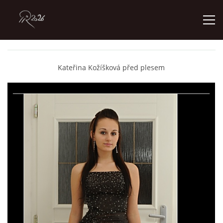
ÚVOD
Kateřina Kožíšková před plesem
GALERIE
KONTAKT
© 2026 eStránky.cz