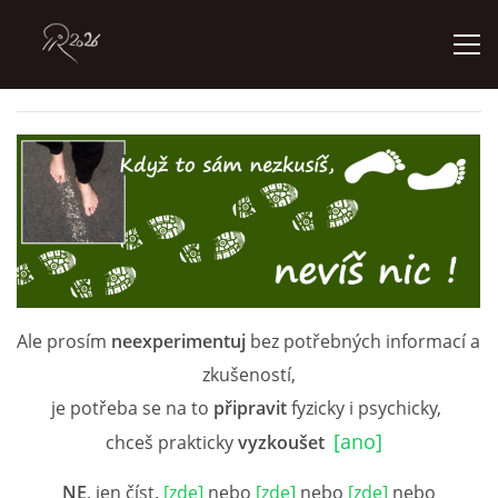
ÚVOD
GALERIE
KONTAKT
Ale prosím
neexperimentuj
bez potřebných informací a
zkušeností,
© 2026 eStránky.cz
je potřeba se na to
připravit
fyzicky i psychicky,
[ano]
chceš prakticky
vyzkoušet
NE
, jen číst.
[zde]
nebo
[zde]
nebo
[zde]
nebo