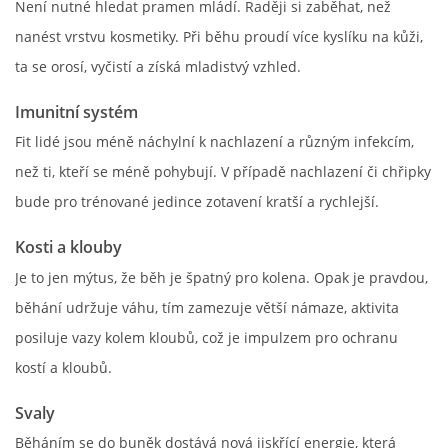
Není nutné hledat pramen mládí. Raději si zaběhat, než
nanést vrstvu kosmetiky. Při běhu proudí více kyslíku na kůži,
ta se orosí, vyčistí a získá mladistvý vzhled.
Imunitní systém
Fit lidé jsou méně náchylní k nachlazení a různým infekcím,
než ti, kteří se méně pohybují. V případě nachlazení či chřipky
bude pro trénované jedince zotavení kratší a rychlejší.
Kosti a klouby
Je to jen mýtus, že běh je špatný pro kolena. Opak je pravdou,
běhání udržuje váhu, tím zamezuje větší námaze, aktivita
posiluje vazy kolem kloubů, což je impulzem pro ochranu
kostí a kloubů.
Svaly
Běháním se do buněk dostává nová jiskřící energie, která