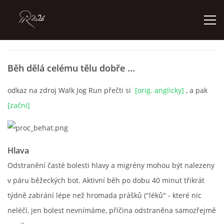
ÚVOD
Běh dělá celému tělu dobře ...
odkaz na zdroj Walk Jog Run přečti si
[orig. anglicky]
, a pak
GALERIE
[začni]
KONTAKT
Hlava
Odstranění časté bolesti hlavy a migrény mohou být nalezeny
© 2026 eStránky.cz
v páru běžeckých bot. Aktivní běh po dobu 40 minut třikrát
týdně zabrání lépe než hromada prášků ("léků" - které nic
neléčí, jen bolest nevnímáme, příčina odstraněna samozřejmě