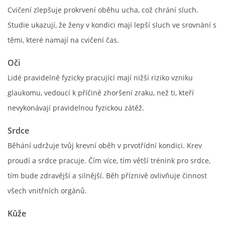
Cvičení zlepšuje prokrvení oběhu ucha, což chrání sluch.
Studie ukazují, že ženy v kondici mají lepší sluch ve srovnání s
těmi, které namají na cvičení čas.
Oči
Lidé pravidelně fyzicky pracující mají nižší riziko vzniku
glaukomu, vedoucí k příčině zhoršení zraku, než ti, kteří
nevykonávají pravidelnou fyzickou zátěž.
Srdce
Běhání udržuje tvůj krevní oběh v prvotřídní kondici. Krev
proudí a srdce pracuje. Čím více, tím větší trénink pro srdce,
tím bude zdravější a silnější. Běh příznivě ovlivňuje činnost
všech vnitřních orgánů.
Kůže