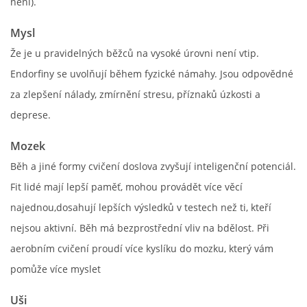
není).
Mysl
Že je u pravidelných běžců na vysoké úrovni není vtip.
Endorfiny se uvolňují během fyzické námahy. Jsou odpovědné
za zlepšení nálady, zmírnění stresu, příznaků úzkosti a
deprese.
Mozek
Běh a jiné formy cvičení doslova zvyšují inteligenční potenciál.
Fit lidé mají lepší paměť, mohou provádět více věcí
najednou,dosahují lepších výsledků v testech než ti, kteří
nejsou aktivní. Běh má bezprostřední vliv na bdělost. Při
aerobním cvičení proudí více kyslíku do mozku, který vám
pomůže více myslet
Uši