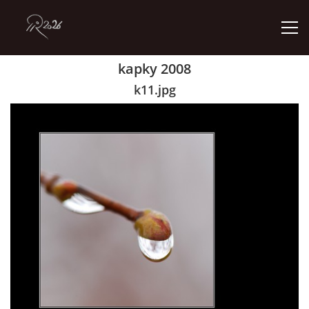
kapky 2008
ÚVOD
k11.jpg
GALERIE
KONTAKT
© 2026 eStránky.cz