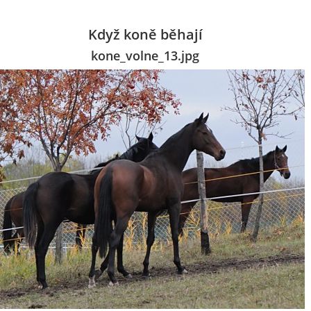
Když koně běhají
kone_volne_13.jpg