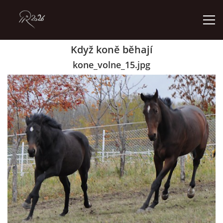
Když koně běhají
ÚVOD
kone_volne_15.jpg
GALERIE
KONTAKT
© 2026 eStránky.cz