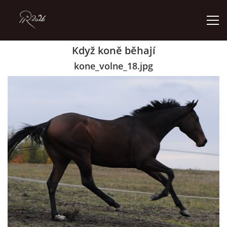
Když koně běhají
ÚVOD
kone_volne_18.jpg
GALERIE
KONTAKT
© 2026 eStránky.cz