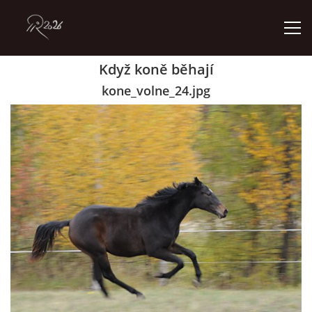
Když koně běhají
ÚVOD
kone_volne_24.jpg
GALERIE
KONTAKT
© 2026 eStránky.cz