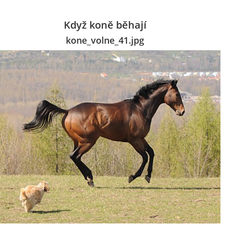
Když koně běhají
kone_volne_41.jpg