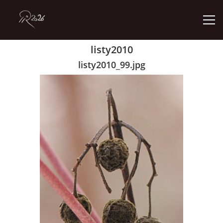
listy2010
ÚVOD
listy2010_99.jpg
GALERIE
KONTAKT
© 2026 eStránky.cz