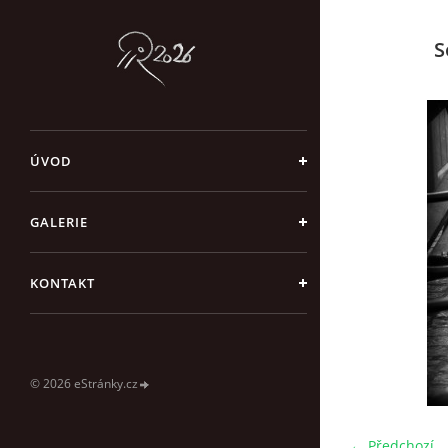
S
ÚVOD
GALERIE
KONTAKT
© 2026 eStránky.cz
← Předchozí