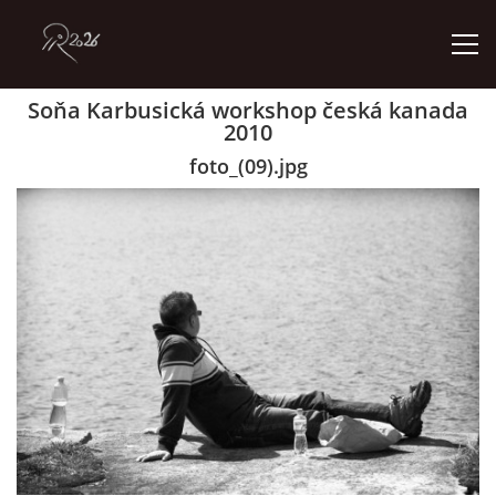
Soňa Karbusická workshop česká kanada
2010
ÚVOD
foto_(09).jpg
GALERIE
KONTAKT
© 2026 eStránky.cz