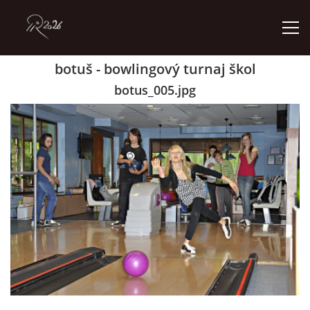
botuš - bowlingový turnaj škol
ÚVOD
botus_005.jpg
GALERIE
KONTAKT
© 2026 eStránky.cz