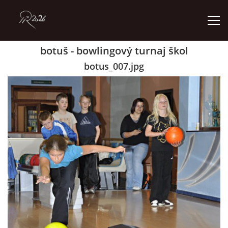
botuš - bowlingový turnaj škol
ÚVOD
botus_007.jpg
GALERIE
KONTAKT
© 2026 eStránky.cz