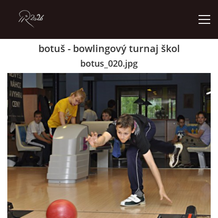
botuš - bowlingový turnaj škol
ÚVOD
botus_020.jpg
GALERIE
KONTAKT
© 2026 eStránky.cz