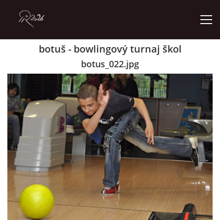
botuš - bowlingový turnaj škol
ÚVOD
botus_022.jpg
GALERIE
KONTAKT
© 2026 eStránky.cz