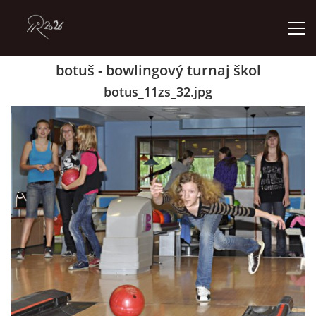
botuš - bowlingový turnaj škol
ÚVOD
botus_11zs_32.jpg
GALERIE
KONTAKT
© 2026 eStránky.cz