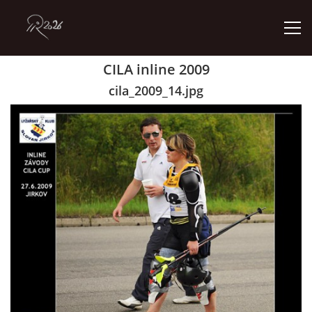
CILA inline 2009
ÚVOD
cila_2009_14.jpg
GALERIE
KONTAKT
© 2026 eStránky.cz