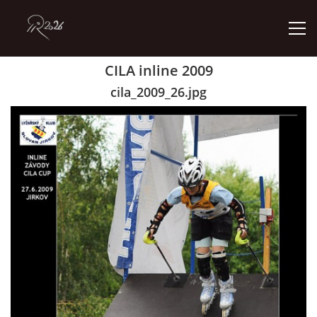
CILA inline 2009
ÚVOD
cila_2009_26.jpg
GALERIE
KONTAKT
© 2026 eStránky.cz