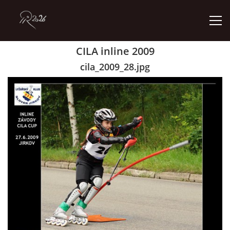
CILA inline 2009
ÚVOD
cila_2009_28.jpg
GALERIE
KONTAKT
© 2026 eStránky.cz