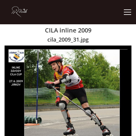
CILA inline 2009
ÚVOD
cila_2009_31.jpg
GALERIE
KONTAKT
© 2026 eStránky.cz