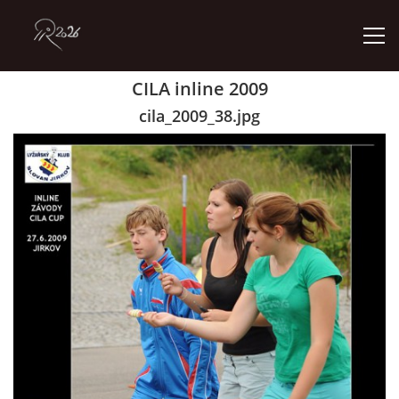
CILA inline 2009
ÚVOD
cila_2009_38.jpg
GALERIE
KONTAKT
© 2026 eStránky.cz