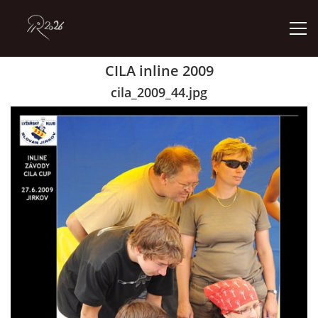
CILA inline 2009
ÚVOD
cila_2009_44.jpg
GALERIE
KONTAKT
© 2026 eStránky.cz