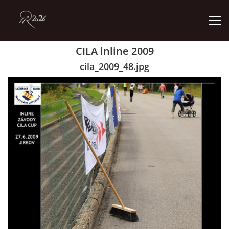
CILA inline 2009
ÚVOD
cila_2009_48.jpg
GALERIE
KONTAKT
© 2026 eStránky.cz