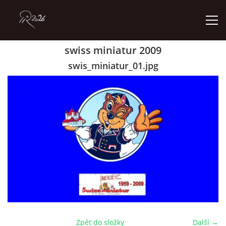
swiss miniatur 2009
ÚVOD
swis_miniatur_01.jpg
GALERIE
KONTAKT
© 2026 eStránky.cz
Zpět do složky
Další →