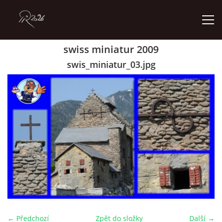
swiss miniatur 2009
ÚVOD
swis_miniatur_03.jpg
GALERIE
KONTAKT
© 2026 eStránky.cz
← Předchozí
Zpět do složky
Další →