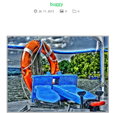
buggy
26. 11. 2013
9
0