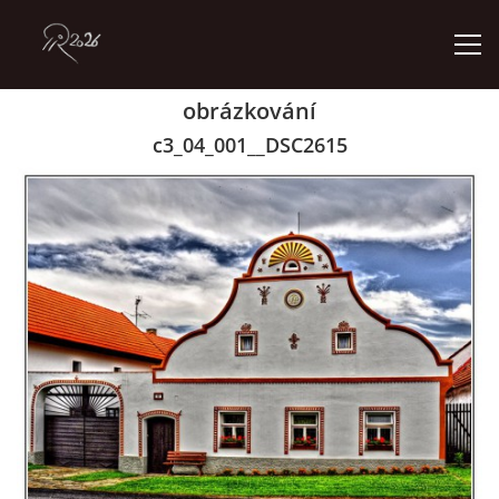
obrázkování
ÚVOD
c3_04_001__DSC2615
GALERIE
KONTAKT
© 2026 eStránky.cz