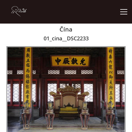
Čína
ÚVOD
01_cina__DSC2233
GALERIE
KONTAKT
© 2026 eStránky.cz