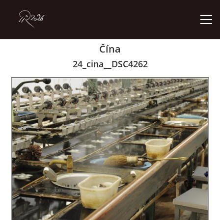
Čína
ÚVOD
24_cina__DSC4262
GALERIE
KONTAKT
© 2026 eStránky.cz