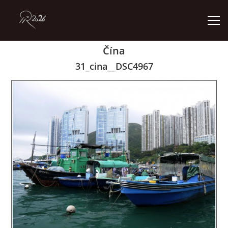
Čína
ÚVOD
31_cina__DSC4967
GALERIE
KONTAKT
© 2026 eStránky.cz