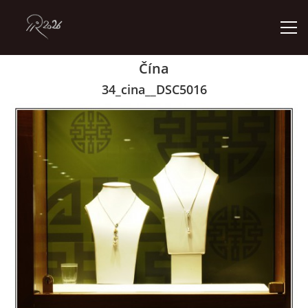
Čína
ÚVOD
34_cina__DSC5016
GALERIE
KONTAKT
© 2026 eStránky.cz