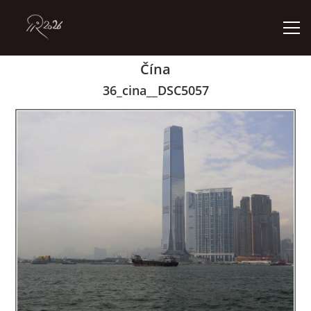
Čína
ÚVOD
36_cina__DSC5057
GALERIE
KONTAKT
© 2026 eStránky.cz